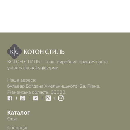
КОТОН СТИЛЬ — ваш виробник практичної та
універсальної уніформи.
Наша адреса:
бульвар Богдана Хмельницького, 2а, Рівне,
Рівненська область, 33000.
Каталог
Одяг
Спецодяг